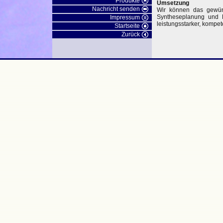
Produkte
Umsetzung
Nachricht senden
Wir können das gewüns
Syntheseplanung und E
Impressum
leistungsstarker, kompet
Startseite
Zurück